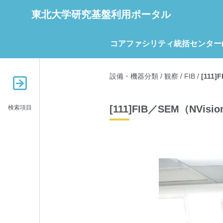
東北大学研究基盤利用ポータル
コアファシリティ統括センター(C
設備・機器分類
/
観察
/
FIB
/
[111]
[111]FIB／SEM（NVisio
検索項目