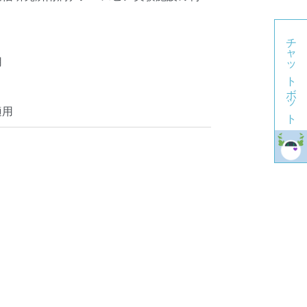
チャットボット
用
適用