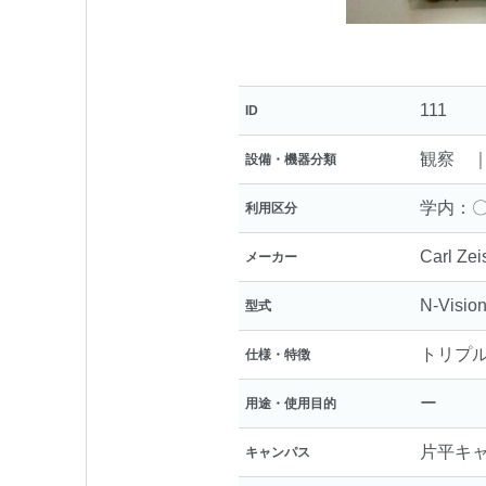
111
ID
観察 ｜
設備・機器分類
学内：〇
利用区分
Carl Zei
メーカー
N-Visio
型式
トリプ
仕様・特徴
ー
用途・使用目的
片平キ
キャンパス