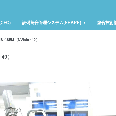
FC)
設備統合管理システム(SHARE)
総合技術
FIB／SEM（NVision40）
n40）