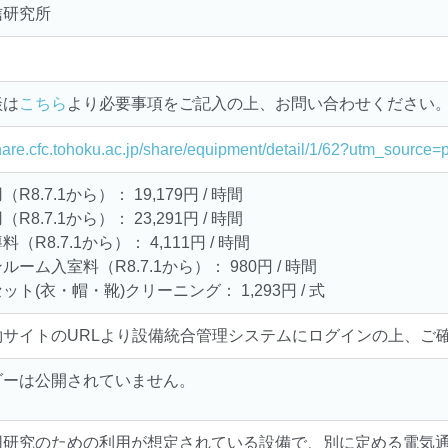
信研究所
談は
こちら
より必要事項をご記入の上、お問い合わせください
share.cfc.tohoku.ac.jp/share/equipment/detail/1/62?utm_sourc
R8.7.1から）： 19,179円 / 時間
R8.7.1から）： 23,291円 / 時間
（R8.7.1から）： 4,111円 / 時間
ルーム入室料（R8.7.1から）： 980円 / 時間
ット(衣・帽・靴)クリーニング： 1,293円 / 式
約サイトのURLより設備統合管理システムにログインの上、ご
ダーは公開されていません。
同研究のための利用が想定されている設備で、別に定める電気