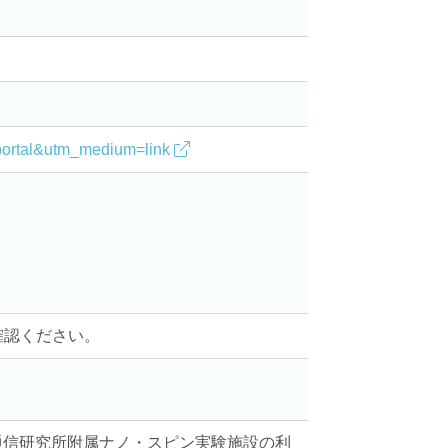
。
e=portal&utm_medium=link
確認ください。
通信研究所附属ナノ・スピン実験施設の利