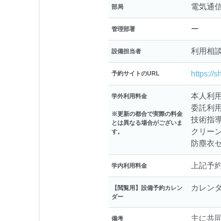
電気通
部局
ー
管理部署
利用相
設備担当者
https://
予約サイトのURL
本人利用（
学外利用料金
委託利用（
※更新の都合で実際の料金
技術指導料
とは異なる場合がございま
クリーン
す。
防塵衣セ
上記予
学内利用料金
カレン
【閲覧用】設備予約カレン
ダー
主に共
備考