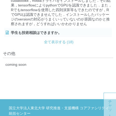
cudatoolkit，nvidiaドライバをインストールしました．その結
果，tensorflowによりpythonでGPUを認識できました．また，
Rでもtensorflowを使用した四則演算等もできたのですが，R
でGPUは認識できませんでした．インストールしたパッケー
ジのversionの対応がうまくいっていないのが原因なのかと推
察されますが，どうすればいいかわかりません
学生も技術相談はできますか。
全て表示する (18)
その他
coming soon
チャットボット
国立大学法人東北大学 研究推進・支援機構 コアファシリティ
統括センター