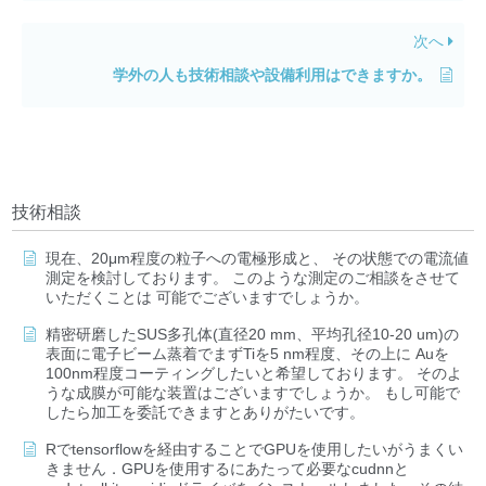
次へ
学外の人も技術相談や設備利用はできますか。
技術相談
現在、20μm程度の粒子への電極形成と、 その状態での電流値
測定を検討しております。 このような測定のご相談をさせて
いただくことは 可能でございますでしょうか。
精密研磨したSUS多孔体(直径20 mm、平均孔径10-20 um)の
表面に電子ビーム蒸着でまずTiを5 nm程度、その上に Auを
100nm程度コーティングしたいと希望しております。 そのよ
うな成膜が可能な装置はございますでしょうか。 もし可能で
したら加工を委託できますとありがたいです。
Rでtensorflowを経由することでGPUを使用したいがうまくい
きません．GPUを使用するにあたって必要なcudnnと