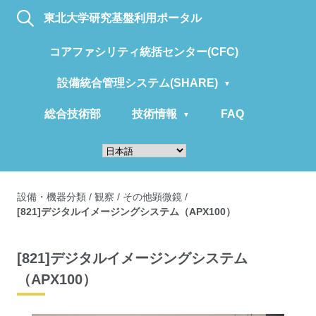
東北大学研究基盤利用ポータル
コアファシリティ統括センター(CFC)
設備統合管理システム(SHARE)
総合技術部
技術情報
FAQ
設備・機器分類
/
観察
/
その他顕微鏡
/
[821]デジタルイメージングシステム（APX100）
[821]デジタルイメージングシステム
（APX100）