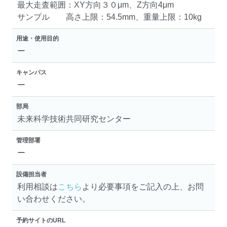
最大走査範囲：XY方向３０μm、Z方向4μm
サンプル 高さ上限：54.5mm、重量上限：10kg
用途・使用目的
ー
キャンパス
ー
部局
未来科学技術共同研究センター
管理部署
ー
設備担当者
利用相談は
こちら
より必要事項をご記入の上、お問
い合わせください。
予約サイトのURL