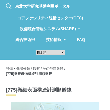
東北大学研究基盤利用ポータル
コアファシリティ統括センター(CFC)
設備統合管理システム(SHARE)
総合技術部
技術情報
FAQ
設備・機器分類
/
観察
/
その他顕微鏡
/
[775]微細表面構造計測顕微鏡
[775]微細表面構造計測顕微鏡