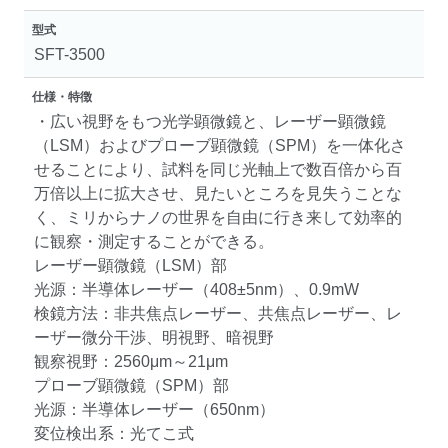
型式
SFT-3500
仕様・特徴
・広い視野をもつ光学顕微鏡と、レーザー顕微鏡
（LSM）およびプローブ顕微鏡（SPM）を一体化さ
せることにより、試料を同じ光軸上で数百倍から百
万倍以上に拡大させ、見たいところを見失うことな
く、ミリからナノの世界を自由に行き来して効率的
に観察・測定することができる。
レーザー顕微鏡（LSM）部
光源：半導体レーザー（408±5nm）、0.9mW
検鏡方法：非共焦点レーザー、共焦点レーザー、レ
ーザー微分干渉、明視野、暗視野
観察視野：2560μm～21μm
プローブ顕微鏡（SPM）部
光源：半導体レーザー（650nm）
変位検出系：光てこ式