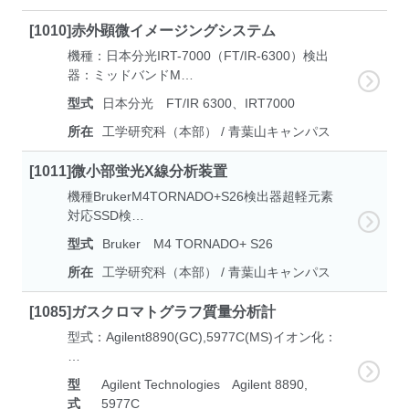
[1010]赤外顕微イメージングシステム
機種：日本分光IRT-7000（FT/IR-6300）検出
器：ミッドバンドM…
型式
日本分光 FT/IR 6300、IRT7000
所在
工学研究科（本部） / 青葉山キャンパス
[1011]微小部蛍光X線分析装置
機種BrukerM4TORNADO+S26検出器超軽元素
対応SSD検…
型式
Bruker M4 TORNADO+ S26
所在
工学研究科（本部） / 青葉山キャンパス
[1085]ガスクロマトグラフ質量分析計
型式：Agilent8890(GC),5977C(MS)イオン化：
…
型
Agilent Technologies Agilent 8890,
式
5977C