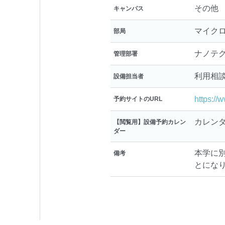
その他
キャンパス
マイク
部局
ナノテ
管理部署
利用相
設備担当者
https://
予約サイトのURL
カレン
【閲覧用】設備予約カレン
ダー
本学に
備考
とにな