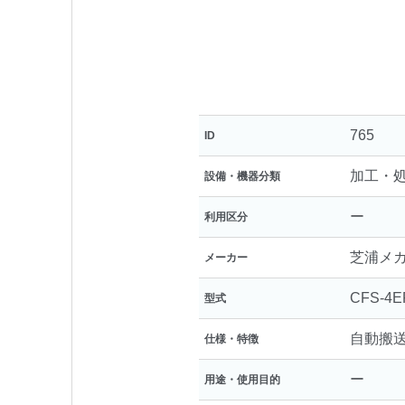
765
ID
加工・
設備・機器分類
ー
利用区分
芝浦メ
メーカー
CFS-4E
型式
自動搬送
仕様・特徴
ー
用途・使用目的