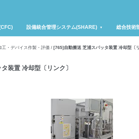
FC)
設備統合管理システム(SHARE)
総合技術
加工・デバイス作製・評価
/
[765]自動搬送 芝浦スパッタ装置 冷却型〔
パッタ装置 冷却型〔リンク〕