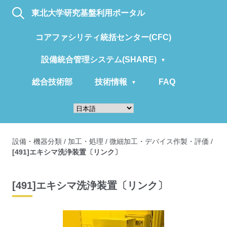
東北大学研究基盤利用ポータル
コアファシリティ統括センター(CFC)
設備統合管理システム(SHARE)
総合技術部
技術情報
FAQ
設備・機器分類
/
加工・処理
/
微細加工・デバイス作製・評価
/
[491]エキシマ洗浄装置〔リンク〕
[491]エキシマ洗浄装置〔リンク〕