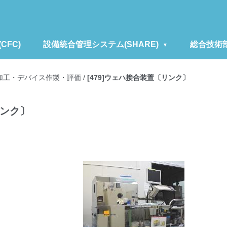
FC)
設備統合管理システム(SHARE)
総合技術
加工・デバイス作製・評価
/
[479]ウェハ接合装置〔リンク〕
リンク〕