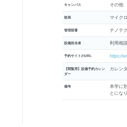
その他
キャンパス
マイク
部局
ナノテ
管理部署
利用相
設備担当者
https://
予約サイトのURL
カレン
【閲覧用】設備予約カレン
ダー
本学に
備考
とにな