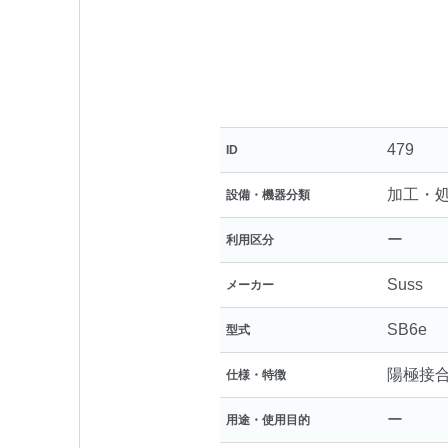
479
ID
加工・
設備・機器分類
ー
利用区分
Suss
メーカー
SB6e
型式
陽極接
仕様・特徴
ー
用途・使用目的