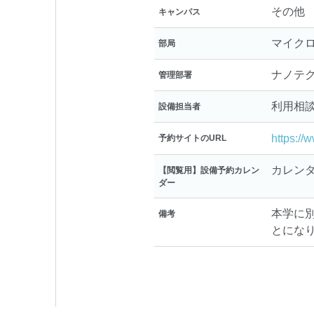
その他
キャンパス
マイク
部局
ナノテ
管理部署
利用相
設備担当者
https://
予約サイトのURL
カレン
【閲覧用】設備予約カレン
ダー
本学に
備考
とにな