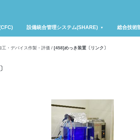
FC)
設備統合管理システム(SHARE)
総合技術
加工・デバイス作製・評価
/
[458]めっき装置〔リンク〕
ク〕