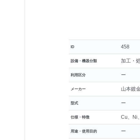
458
ID
加工・
設備・機器分類
ー
利用区分
山本鍍
メーカー
ー
型式
Cu、Ni
仕様・特徴
ー
用途・使用目的