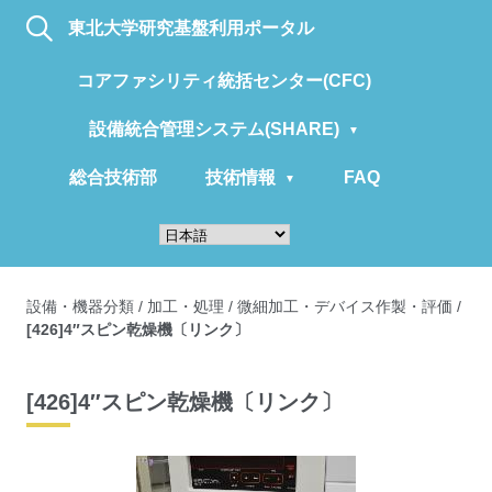
東北大学研究基盤利用ポータル
コアファシリティ統括センター(CFC)
設備統合管理システム(SHARE)
総合技術部
技術情報
FAQ
設備・機器分類
/
加工・処理
/
微細加工・デバイス作製・評価
/
[426]4″スピン乾燥機〔リンク〕
[426]4″スピン乾燥機〔リンク〕