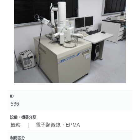
ID
536
設備・機器分類
観察 ｜ 電子顕微鏡・EPMA
利用区分