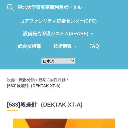
東北大学研究基盤利用ポータル
コアファシリティ統括センター(CFC)
設備統合管理システム(SHARE)
総合技術部
技術情報
FAQ
設備・機器分類
/
観察
/
物性評価
/
[583]段差計（DEKTAK XT-A)
[583]段差計（DEKTAK XT-A)