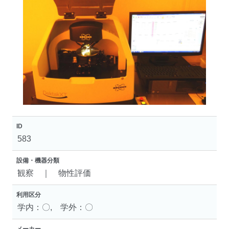
ID
583
設備・機器分類
観察 ｜ 物性評価
利用区分
学内：〇, 学外：〇
メーカー