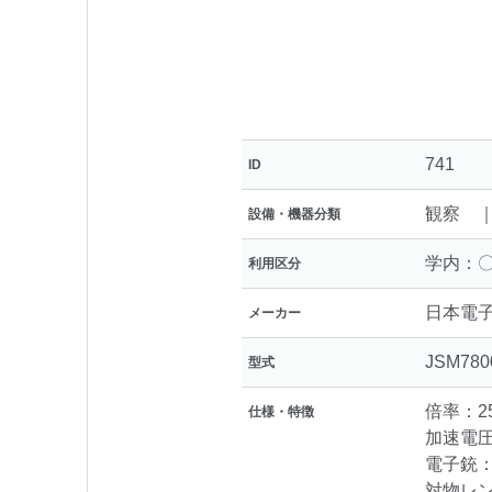
741
ID
観察 ｜
設備・機器分類
学内：〇
利用区分
日本電
メーカー
JSM7800
型式
倍率：25 
仕様・特徴
加速電圧：0
電子銃
対物レ