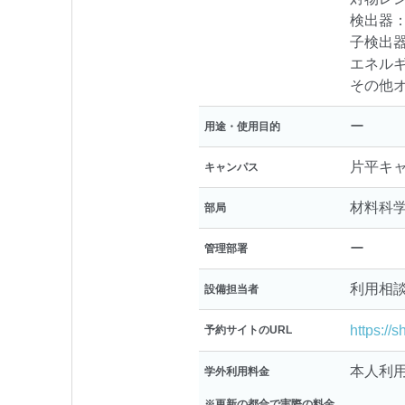
検出器：
子検出器 
エネルギー分
その他オ
ー
用途・使用目的
片平キ
キャンパス
材料科
部局
ー
管理部署
利用相
設備担当者
https://
予約サイトのURL
本人利用：
学外利用料金
※更新の都合で実際の料金