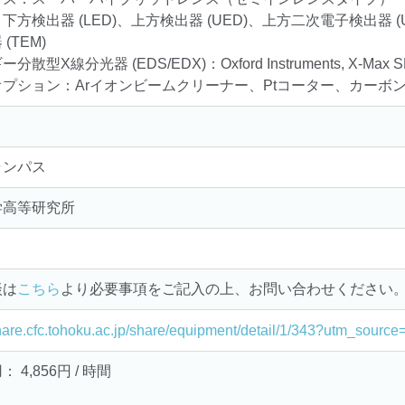
下方検出器 (LED)、上方検出器 (UED)、上方二次電子検出器 (
(TEM)
散型X線分光器 (EDS/EDX)：Oxford Instruments, X-Max SDD
プション：Arイオンビームクリーナー、Ptコーター、カーボ
ャンパス
学高等研究所
談は
こちら
より必要事項をご記入の上、お問い合わせください
share.cfc.tohoku.ac.jp/share/equipment/detail/1/343?utm_sour
 4,856円 / 時間