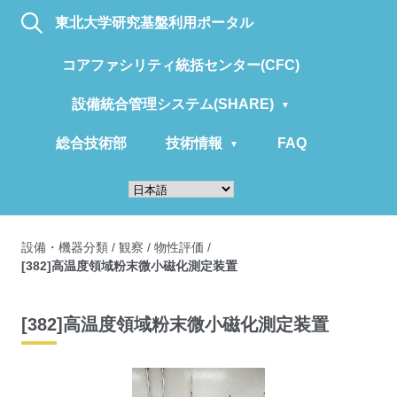
東北大学研究基盤利用ポータル
コアファシリティ統括センター(CFC)
設備統合管理システム(SHARE)
総合技術部
技術情報
FAQ
設備・機器分類
/
観察
/
物性評価
/
[382]高温度領域粉末微小磁化測定装置
[382]高温度領域粉末微小磁化測定装置