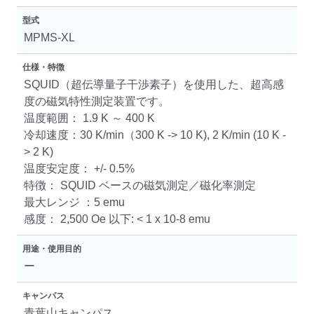
型式
MPMS-XL
仕様・特徴
SQUID（超伝導量子干渉素子）を使用した、超高感
度の磁気特性測定装置です。
温度範囲： 1.9 K ～ 400 K
冷却速度：30 K/min（300 K -> 10 K), 2 K/min (10 K -
> 2 K)
温度安定度： +/- 0.5%
特徴： SQUID ベースの磁気測定／磁化率測定
最大レンジ ：5 emu
感度： 2,500 Oe 以下: < 1 x 10-8 emu
用途・使用目的
ー
キャンパス
青葉山キャンパス