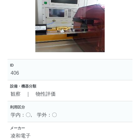
ID
406
設備・機器分類
観察 ｜ 物性評価
利用区分
学内：〇, 学外：〇
メーカー
凌和電子