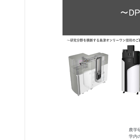
農学
学内