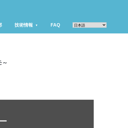
部
技術情報
FAQ
モ～