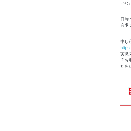
いた
日時：
会場
申し
https
実機
※お
ださ