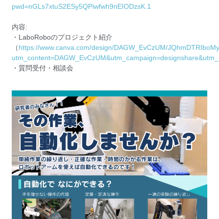
pwd=nGLs7xtuS2ESy5QPiwfwh9nEIODzsK.1
内容:
・LaboRoboのプロジェクト紹介
（
https://www.canva.com/design/DAGW_EvCzUM/JQhmDTRIboM
utm_content=DAGW_EvCzUM&utm_campaign=designshare&utm_med
・質問受付・相談会