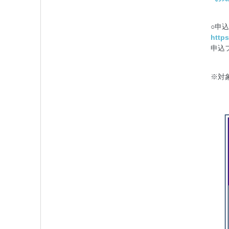
○申
http
申込
※対