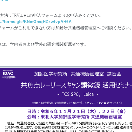
込方法：下記URLの申込フォームよりお申込みください。
s://forms.gle/KNmGmqHZxwfvpAH6A
フォームがご利用できない方は加齢研共通機器管理室へご相談ください
象は、学内者および学外の研究機関所属者です。