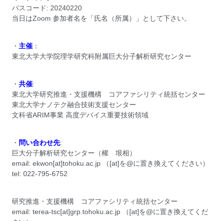
パスコード: 20240220
当日はZoom 参加者名を「氏名（所属）」として下さい。
・
主催
：
東北大学大学院理学研究科附属巨大分子解析研究センター
・
共催
:
東北大学研究推進・支援機構 コアファシリティ統括センター
東北大学ナノテク融合技術支援センター
文科省ARIM事業 高度デバイス重要技術領域
・
問い合わせ先
:
巨大分子解析研究センター（權 垠相）
email: ekwon[at]tohoku.ac.jp （[at]を@に置き換えてください）
tel: 022-795-6752
研究推進・支援機構 コアファシリティ統括センター
email: terea-tsc[at]grp.tohoku.ac.jp （[at]を@に置き換えてくだ