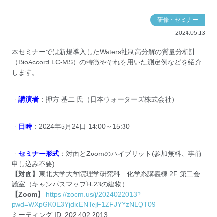
研修・セミナー
2024.05.13
本セミナーでは新規導入したWaters社制高分解の質量分析計
（BioAccord LC-MS）の特徴やそれを用いた測定例などを紹介
します。
・
講演者
：押方 基二 氏（日本ウォーターズ株式会社）
・
日時
：2024年5月24日 14:00～15:30
・
セミナー形式
：対面とZoomのハイブリット(参加無料、事前
申し込み不要)
【対面】
東北大学大学院理学研究科 化学系講義棟 2F 第二会
議室（キャンパスマップH-23の建物）
【Zoom】
https://zoom.us/j/2024022013?
pwd=WXpGK0E3YjdicENTejF1ZFJYYzNLQT09
ミーティング ID: 202 402 2013