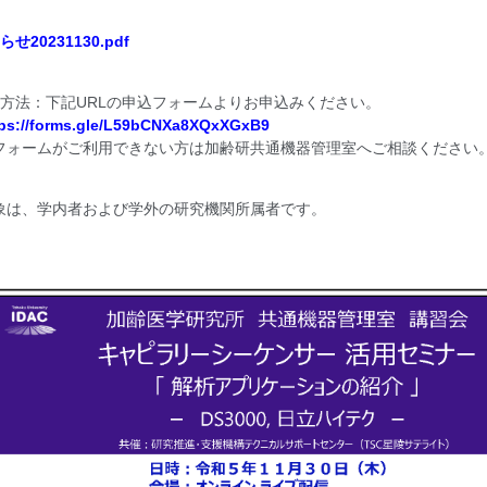
せ20231130.pdf
込方法：下記URLの申込フォームよりお申込みください。
tps://forms.gle/L59bCNXa8XQxXGxB9
フォームがご利用できない方は加齢研共通機器管理室へご相談ください
象は、学内者および学外の研究機関所属者です。