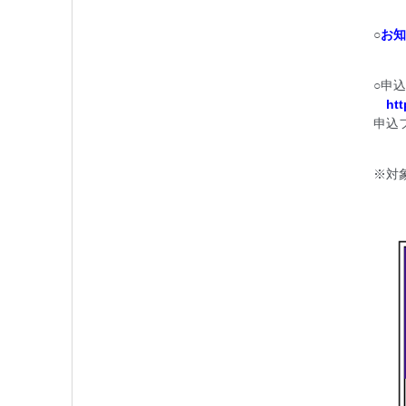
○
お知ら
○申
ht
申込
※対