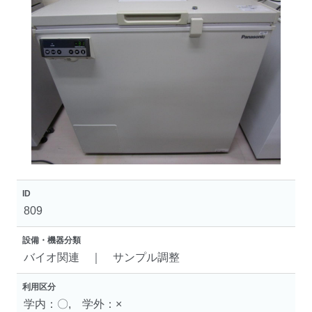
ID
809
設備・機器分類
バイオ関連 ｜ サンプル調整
利用区分
学内：〇, 学外：×