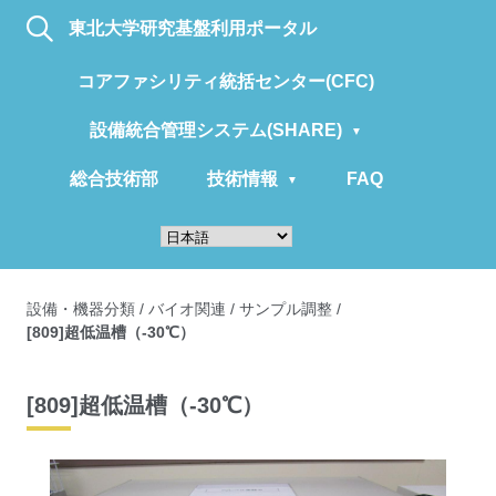
東北大学研究基盤利用ポータル
コアファシリティ統括センター(CFC)
設備統合管理システム(SHARE)
総合技術部
技術情報
FAQ
設備・機器分類
/
バイオ関連
/
サンプル調整
/
[809]超低温槽（-30℃）
[809]超低温槽（-30℃）