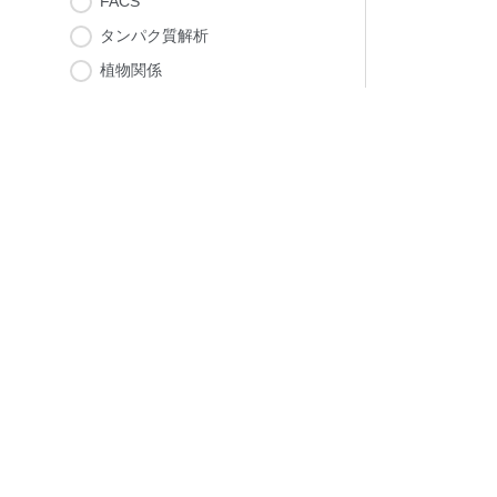
FACS
タンパク質解析
植物関係
プレートリーダー
MRI
質量分析
環境試験
その他
シミュレート
計算機
キャンパス
青葉山キャンパス
片平キャンパス