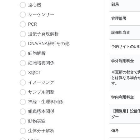
遠心機
部局
シーケンサー
管理部署
PCR
設備担当者
遺伝子発現解析
DNA/RNA解析その他
予約サイトのUR
細胞解析
学外利用料金
細胞培養関係
X線CT
※更新の都合で
とは異なる場合
イメージング
す。
サンプル調整
学内利用料金
神経・生理学関係
組織標本関係
【閲覧用】設備
ダー
動物実験
生体分子解析
備考