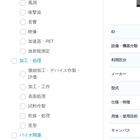
風洞
衝撃波
音響
映像
ID
加速器・PET
設備・機器分類
放射能測定
利用区分
加工・処理
微細加工・デバイス作製・
メーカー
評価
加工・工作
型式
表面処理
仕様・特徴
試料作製
乾燥・処理
用途・使用目的
造形
キャンパス
バイオ関連