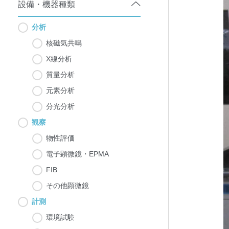
設備・機器種類
分析
核磁気共鳴
X線分析
質量分析
元素分析
分光分析
観察
物性評価
電子顕微鏡・EPMA
FIB
その他顕微鏡
計測
環境試験