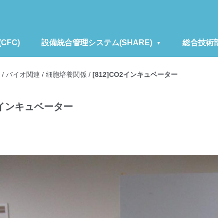
FC)
設備統合管理システム(SHARE)
総合技術
/
バイオ関連
/
細胞培養関係
/
[812]CO2インキュベーター
O2インキュベーター