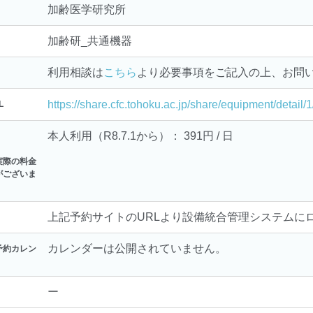
加齢医学研究所
加齢研_共通機器
利用相談は
こちら
より必要事項をご記入の上、お問
https://share.cfc.tohoku.ac.jp/share/equipment/deta
L
本人利用（R8.7.1から）： 391円 / 日
実際の料金
がございま
上記予約サイトのURLより設備統合管理システムに
カレンダーは公開されていません。
予約カレン
ー