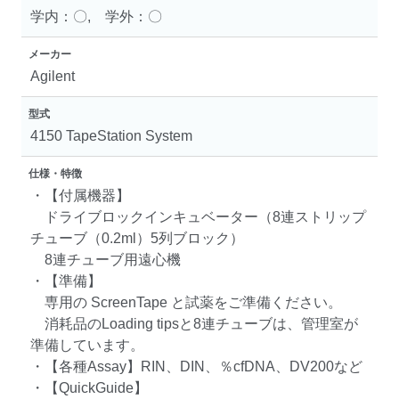
学内：〇, 学外：〇
メーカー
Agilent
型式
4150 TapeStation System
仕様・特徴
・【付属機器】
ドライブロックインキュベーター（8連ストリップ
チューブ（0.2ml）5列ブロック）
8連チューブ用遠心機
・【準備】
専用の ScreenTape と試薬をご準備ください。
消耗品のLoading tipsと8連チューブは、管理室が
準備しています。
・【各種Assay】RIN、DIN、％cfDNA、DV200など
・【QuickGuide】