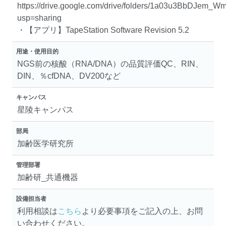
https://drive.google.com/drive/folders/1a03u3BbDJem_
usp=sharing
・【アプリ】TapeStation Software Revision 5.2
用途・使用目的
NGS前の核酸（RNA/DNA）の品質評価QC、RIN、
DIN、％cfDNA、DV200など
キャンパス
星陵キャンパス
部局
加齢医学研究所
管理部署
加齢研_共通機器
設備担当者
利用相談は
こちら
より必要事項をご記入の上、お問
い合わせください。