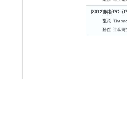
[8012]解析PC（
型式
Thermo 
所在
工学研