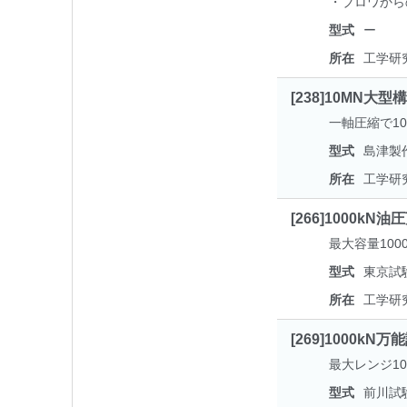
・ブロワから
型式
ー
所在
工学研
[238]10MN
一軸圧縮で1
型式
島津製作
所在
工学研
[266]1000kN
最大容量1000
型式
東京試験
所在
工学研
[269]1000kN
最大レンジ1
型式
前川試験