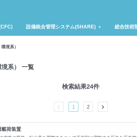
FC)
設備統合管理システム(SHARE)
総合技術
・環境系）
環境系） 一覧
検索結果24件
1
2
荷重載荷装置