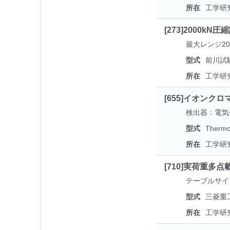
所在
工学研
[273]2000kN
最大レンジ2
型式
前川試験
所在
工学研
[655]イオンク
検出器：電気伝
型式
Thermo 
所在
工学研
[710]実荷重多
テーブルサイズ
型式
三菱
所在
工学研