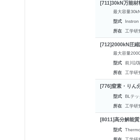
[711]30kN万
最大容量30k
型式
Instro
所在
工学研
[712]2000kN
最大容量20
型式
前川試
所在
工学研
[776]窒素・り
型式
BLテッ
所在
工学研
[8011]高分解能質量
型式
Thermo 
所在
工学研