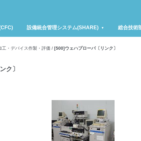
FC)
設備統合管理システム(SHARE)
総合技術
加工・デバイス作製・評価
/
[500]ウェハプローバ〔リンク〕
リンク〕