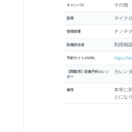
その他
キャンパス
マイク
部局
ナノテ
管理部署
利用相
設備担当者
https://
予約サイトのURL
カレン
【閲覧用】設備予約カレン
ダー
本学に
備考
とにな