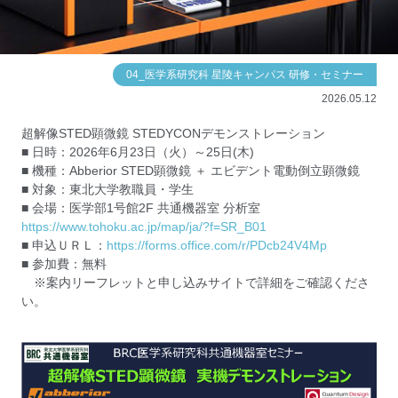
04_医学系研究科 星陵キャンパス 研修・セミナー
2026.05.12
超解像STED顕微鏡 STEDYCONデモンストレーション
■ 日時：2026年6月23日（火）～25日(木)
■ 機種：Abberior STED顕微鏡 ＋ エビデント電動倒立顕微鏡
■ 対象：東北大学教職員・学生
■ 会場：医学部1号館2F 共通機器室 分析室
https://www.tohoku.ac.jp/map/ja/?f=SR_B01
■ 申込ＵＲＬ：
https://forms.office.com/r/PDcb24V4Mp
■ 参加費：無料
※案内リーフレットと申し込みサイトで詳細をご確認くださ
い。