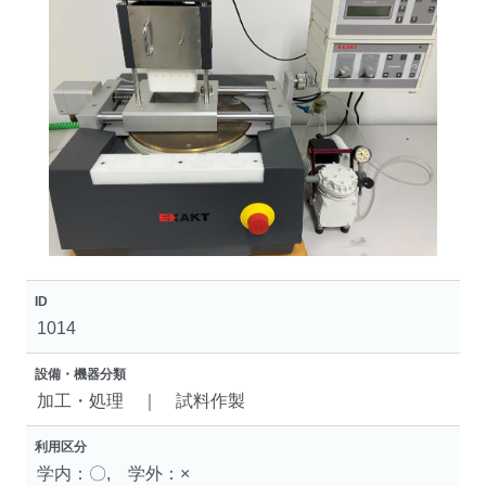
ID
1014
設備・機器分類
加工・処理 ｜ 試料作製
利用区分
学内：〇, 学外：×