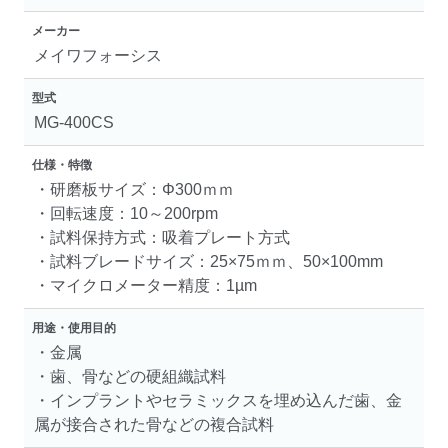
メーカー
メイワフォーシス
型式
MG-400CS
仕様・特徴
・研磨板サイズ：Φ300ｍｍ
・回転速度：10～200rpm
・試料保持方式：吸着プレート方式
・試料ブレードサイズ：25×75ｍｍ、50×100mm
・マイクロメーター精度：1µm
用途・使用目的
・金属
・歯、骨などの硬組織試料
・インプラントやセラミックスを埋め込んだ歯、金
属が接合された骨などの複合試料