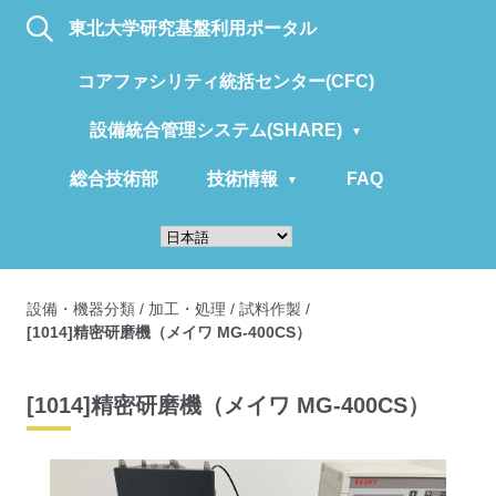
東北大学研究基盤利用ポータル
コアファシリティ統括センター(CFC)
設備統合管理システム(SHARE)
総合技術部
技術情報
FAQ
設備・機器分類
/
加工・処理
/
試料作製
/
[1014]精密研磨機（メイワ MG-400CS）
[1014]精密研磨機（メイワ MG-400CS）