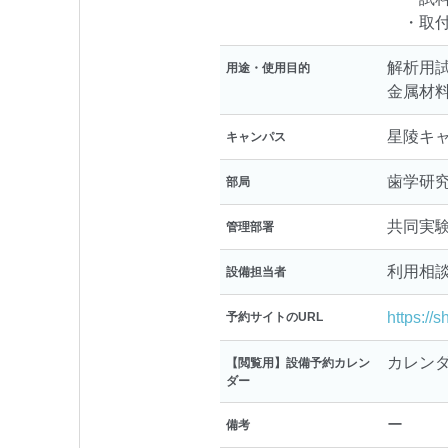
・取付
解析用
用途・使用目的
金属材
星陵キ
キャンパス
歯学研
部局
共同実
管理部署
利用相
設備担当者
https://
予約サイトのURL
カレン
【閲覧用】設備予約カレン
ダー
ー
備考