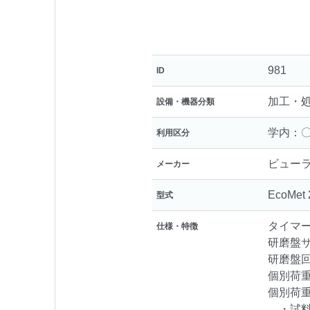
981
ID
加工・
設備・機器分類
学内：〇
利用区分
ビュー
メーカー
EcoMet 
型式
タイマー
仕様・特徴
研磨盤
研磨盤回
個別荷重
個別荷
・試料径