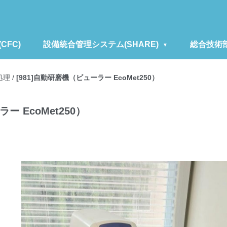
FC)
設備統合管理システム(SHARE)
総合技術
処理
/
[981]自動研磨機（ビューラー EcoMet250）
ー EcoMet250）