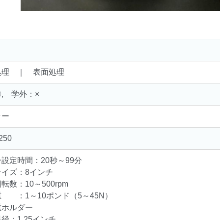
処理 ｜ 表面処理
, 学外：×
ラー
250
設定時間：20秒～99分
サイズ：8インチ
転数：10～500rpm
 ：1～10ポンド（5～45N）
重ホルダー
：1.25インチ