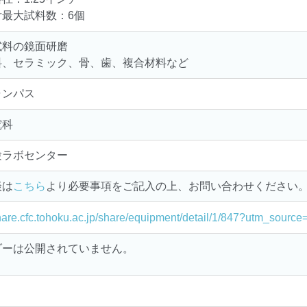
最大試料数：6個
試料の鏡面研磨
料、セラミック、骨、歯、複合材料など
ャンパス
究科
験ラボセンター
談は
こちら
より必要事項をご記入の上、お問い合わせください
share.cfc.tohoku.ac.jp/share/equipment/detail/1/847?utm_sour
ダーは公開されていません。