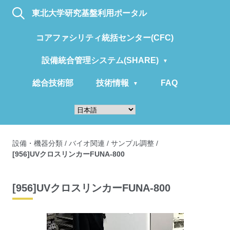
東北大学研究基盤利用ポータル
コアファシリティ統括センター(CFC)
設備統合管理システム(SHARE)
総合技術部
技術情報
FAQ
設備・機器分類
/
バイオ関連
/
サンプル調整
/
[956]UVクロスリンカーFUNA-800
[956]UVクロスリンカーFUNA-800