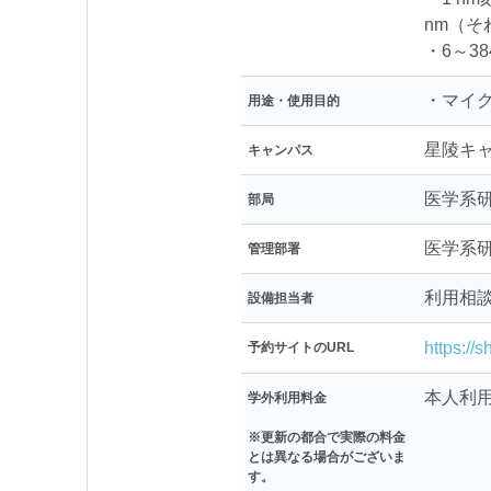
nm（
・6～38
・マイ
用途・使用目的
星陵キ
キャンパス
医学系
部局
医学系
管理部署
利用相
設備担当者
https://
予約サイトのURL
本人利用：
学外利用料金
※更新の都合で実際の料金
とは異なる場合がございま
す。