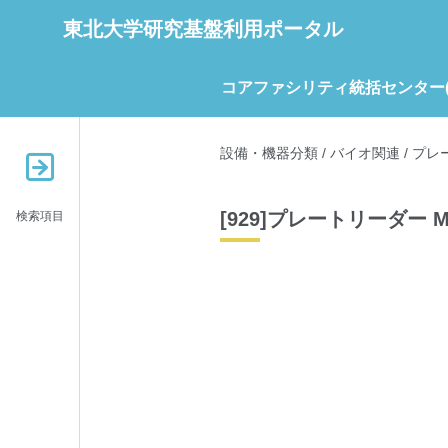
東北大学研究基盤利用ポータル
コアファシリティ統括センター(C
設備・機器分類
/
バイオ関連
/
プレ
[929]プレートリーダー Molec
検索項目