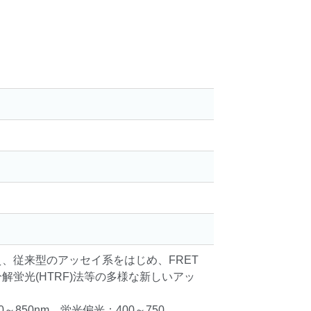
、従来型のアッセイ系をはじめ、FRET
蛍光(HTRF)法等の多様な新しいアッ
～850nm、蛍光偏光：400～750