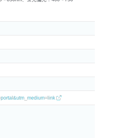
。
ce=portal&utm_medium=link