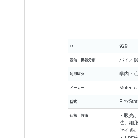
929
ID
バイオ
設備・機器分類
学内：〇
利用区分
Molecul
メーカー
FlexStat
型式
・吸光
仕様・特徴
法、細
セイ系
・1 n