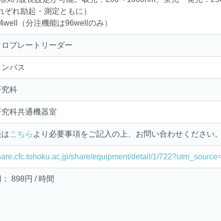
それぞれ励起・測定ともに）
4well（分注機能は96wellのみ）
クロプレートリーダー
ャンパス
研究科
研究科共通機器室
談は
こちら
より必要事項をご記入の上、お問い合わせください
share.cfc.tohoku.ac.jp/share/equipment/detail/1/722?utm_sour
 898円 / 時間