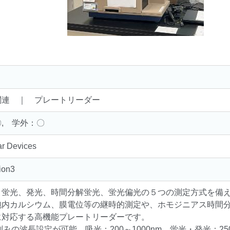
関連 ｜ プレートリーダー
, 学外：〇
ar Devices
ion3
、蛍光、発光、時間分解蛍光、蛍光偏光の５つの測定方式を備え
胞内カルシウム、膜電位等の継時的測定や、ホモジニアス時間分解
に対応する高機能プレートリーダーです。
m刻みの波長設定が可能。吸光：200～1000nm、蛍光・発光：250