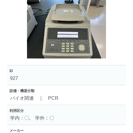
ID
927
設備・機器分類
バイオ関連 ｜ PCR
利用区分
学内：〇, 学外：〇
メーカー