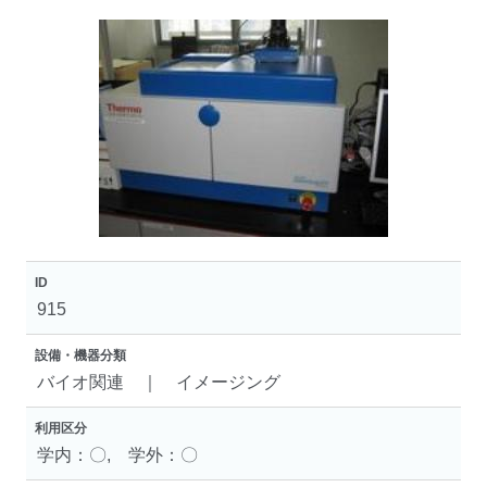
ID
915
設備・機器分類
バイオ関連 ｜ イメージング
利用区分
学内：〇, 学外：〇