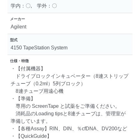
学内：〇, 学外：〇
メーカー
Agilent
型式
4150 TapeStation System
仕様・特徴
・【付属機器】
ドライブロックインキュベーター（8連ストリップ
チューブ（0.2ml）5列ブロック）
8連チューブ用遠心機
・【準備】
専用の ScreenTape と試薬をご準備ください。
消耗品のLoading tipsと8連チューブは、管理室が
準備しています。
・【各種Assay】RIN、DIN、％cfDNA、DV200など
・【QuickGuide】