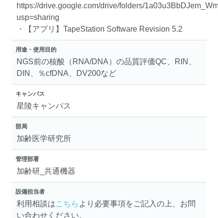
https://drive.google.com/drive/folders/1a03u3BbDJem_
usp=sharing
・【アプリ】TapeStation Software Revision 5.2
用途・使用目的
NGS前の核酸（RNA/DNA）の品質評価QC、RIN、
DIN、％cfDNA、DV200など
キャンパス
星陵キャンパス
部局
加齢医学研究所
管理部署
加齢研_共通機器
設備担当者
利用相談は
こちら
より必要事項をご記入の上、お問
い合わせください。