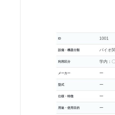
1001
ID
バイオ
設備・機器分類
学内：〇
利用区分
ー
メーカー
ー
型式
ー
仕様・特徴
ー
用途・使用目的