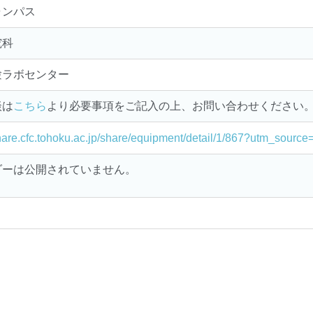
ャンパス
究科
験ラボセンター
談は
こちら
より必要事項をご記入の上、お問い合わせください
share.cfc.tohoku.ac.jp/share/equipment/detail/1/867?utm_sour
ダーは公開されていません。