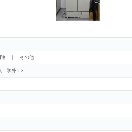
関連 ｜ その他
, 学外：×