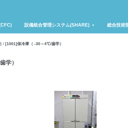
FC)
設備統合管理システム(SHARE)
総合技術
他
/
[1001]保冷庫（ -30～4℃/歯学）
℃/歯学）