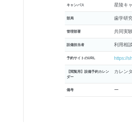
星陵キ
キャンパス
歯学研
部局
共同実
管理部署
利用相
設備担当者
https://
予約サイトのURL
カレン
【閲覧用】設備予約カレン
ダー
ー
備考