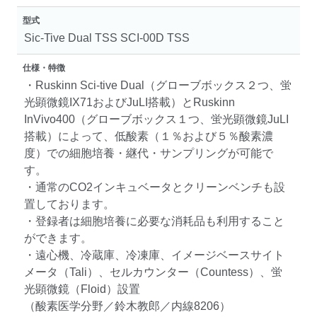
型式
Sic-Tive Dual TSS SCI-00D TSS
仕様・特徴
・Ruskinn Sci-tive Dual（グローブボックス２つ、蛍
光顕微鏡IX71およびJuLI搭載）とRuskinn
InVivo400（グローブボックス１つ、蛍光顕微鏡JuLI
搭載）によって、低酸素（１％および５％酸素濃
度）での細胞培養・継代・サンプリングが可能で
す。
・通常のCO2インキュベータとクリーンベンチも設
置しております。
・登録者は細胞培養に必要な消耗品も利用すること
ができます。
・遠心機、冷蔵庫、冷凍庫、イメージベースサイト
メータ（Tali）、セルカウンター（Countess）、蛍
光顕微鏡（Floid）設置
（酸素医学分野／鈴木教郎／内線8206）