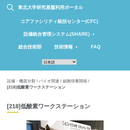
東北大学研究基盤利用ポータル
コアファシリティ統括センター(CFC)
設備統合管理システム(SHARE)
総合技術部
技術情報
FAQ
設備・機器分類
/
バイオ関連
/
細胞培養関係
/
[218]低酸素ワークステーション
[218]低酸素ワークステーション