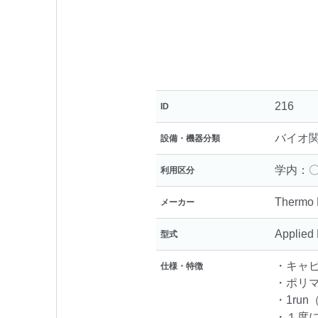
216
ID
バイオ
設備・機器分類
学内：〇
利用区分
Thermo F
メーカー
Applied
型式
・キャピラリ
仕様・特徴
・ポリマー
・1ru
・１度に