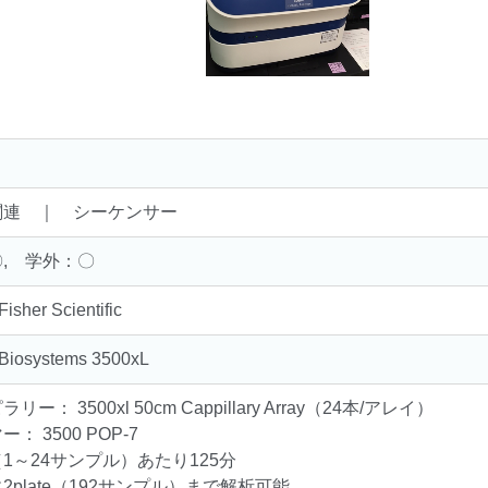
関連 ｜ シーケンサー
, 学外：〇
isher Scientific
 Biosystems 3500xL
ー： 3500xl 50cm Cappillary Array（24本/アレイ）
： 3500 POP-7
n（1～24サンプル）あたり125分
2plate（192サンプル）まで解析可能