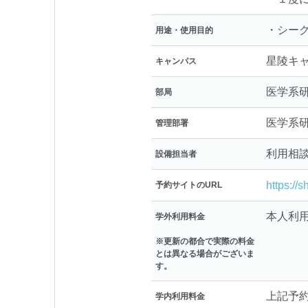
・シー
用途・使用目的
星陵キ
キャンパス
医学系
部局
医学系
管理部署
利用相
設備担当者
https://
予約サイトのURL
本人利用： 
学外利用料金
※更新の都合で実際の料金
とは異なる場合がございま
す。
上記予
学内利用料金