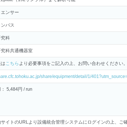
クエンサー
ャンパス
研究科
研究科共通機器室
談は
こちら
より必要事項をご記入の上、お問い合わせください
share.cfc.tohoku.ac.jp/share/equipment/detail/1/401?utm_sour
5,484円 / run
約サイトのURLより設備統合管理システムにログインの上、ご