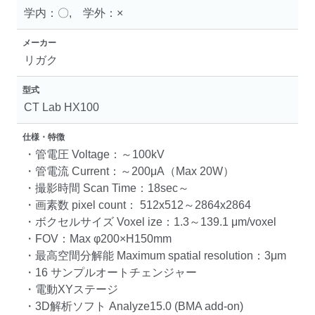
学内：〇, 学外：×
メーカー
リガク
型式
CT Lab HX100
仕様・特徴
・管電圧 Voltage：～100kV
・管電流 Current：～200μA（Max 20W）
・撮影時間 Scan Time：18sec～
・画素数 pixel count： 512x512～2864x2864
・ボクセルサイズ Voxel ize：1.3～139.1 μm/voxel
・FOV：Max φ200×H150mm
・最高空間分解能 Maximum spatial resolution：3μm
・16 サンプルオートチェンジャー
・電動XYステージ
・3D解析ソフト Analyze15.0 (BMA add-on)