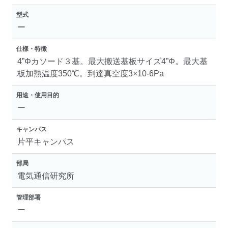
型式
ー
仕様・特徴
4”Φカソード３基。最大搬送基板サイズ4”Φ。最大基
板加熱温度350℃。到達真空度3×10-6Pa
用途・使用目的
ー
キャンパス
片平キャンパス
部局
電気通信研究所
管理部署
ー