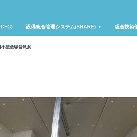
FC)
設備統合管理システム(SHARE)
総合技術
16]小型低騒音風洞