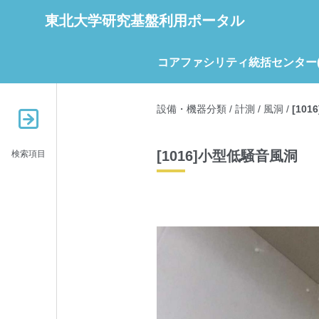
東北大学研究基盤利用ポータル
コアファシリティ統括センター(C
設備・機器分類
/
計測
/
風洞
/
[10
[1016]小型低騒音風洞
検索項目