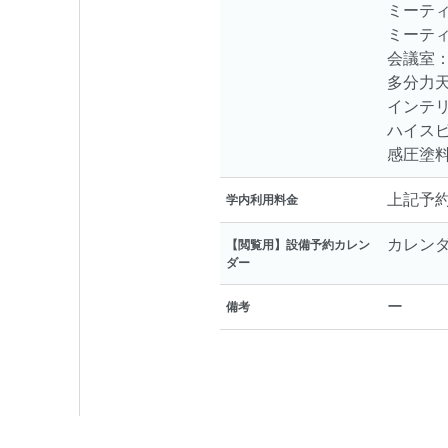
ミーティ
ミーティ
会議室： 
多分力天秤
インテリ
ハイスピー
感圧塗料
上記予
学内利用料金
カレン
【閲覧用】設備予約カレン
ダー
ー
備考