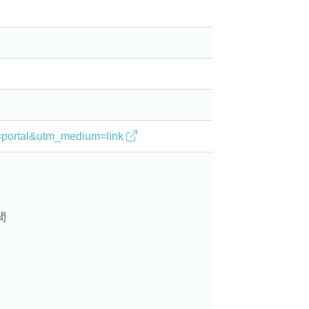
。
ce=portal&utm_medium=link
間