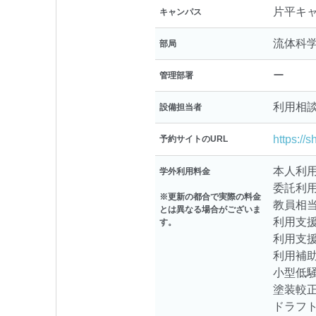
片平キ
キャンパス
流体科
部局
ー
管理部署
利用相
設備担当者
https://
予約サイトのURL
本人利用：
学外利用料金
委託利用：
※更新の都合で実際の料金
教員相当
とは異なる場合がございま
利用支援
す。
利用支援
利用補助
小型低騒
塗装較正室
ドラフト