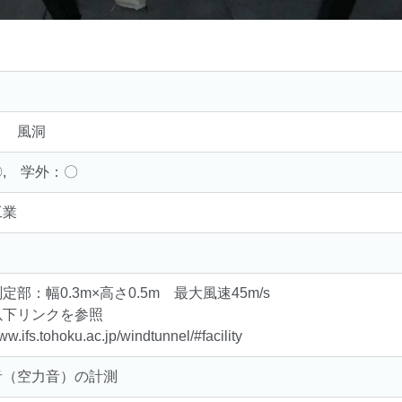
｜ 風洞
, 学外：〇
工業
定部：幅0.3m×高さ0.5m 最大風速45m/s
以下リンクを参照
www.ifs.tohoku.ac.jp/windtunnel/#facility
音（空力音）の計測