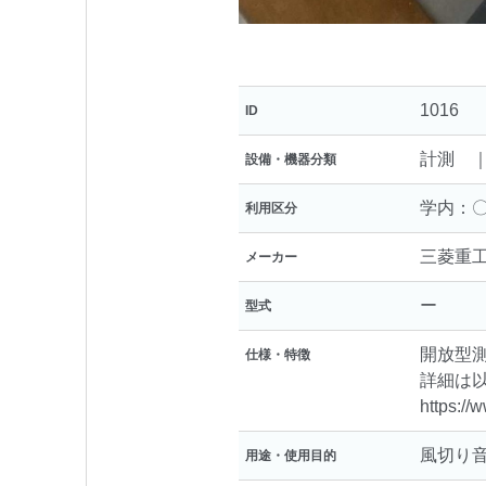
1016
ID
計測 
設備・機器分類
学内：〇
利用区分
三菱重
メーカー
ー
型式
開放型測
仕様・特徴
詳細は
https://
風切り
用途・使用目的