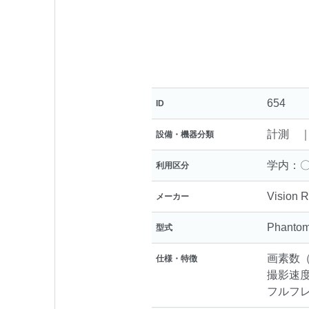
654
ID
計測 
設備・機器分類
学内：〇
利用区分
Vision 
メーカー
Phanto
型式
画素数（
仕様・特徴
撮影速度
フルフ