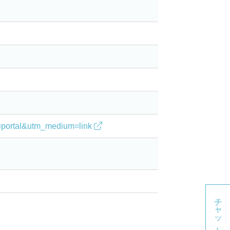
。
ce=portal&utm_medium=link