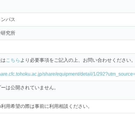
ャンパス
学研究所
談は
こちら
より必要事項をご記入の上、お問い合わせください
share.cfc.tohoku.ac.jp/share/equipment/detail/1/292?utm_sour
ダーは公開されていません。
の利用希望の際は事前に利用相談ください。