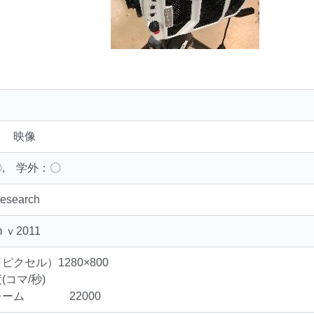
｜ 映像
, 学外：〇
Research
m ｖ2011
ピクセル）1280×800
(コマ/秒)
レーム 22000