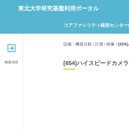
東北大学研究基盤利用ポータル
コアファシリティ統括センター(C
設備・機器分類
/
計測
/
映像
/
[65
[654]ハイスピードカメラ
検索項目