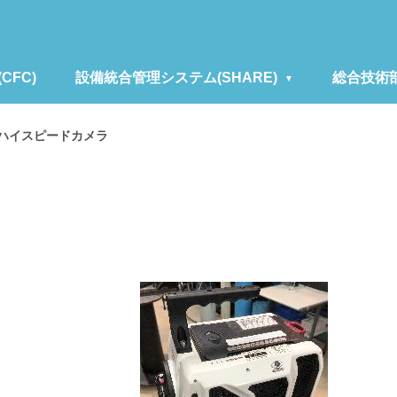
FC)
設備統合管理システム(SHARE)
総合技術
4]ハイスピードカメラ