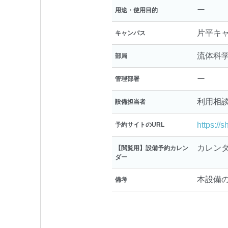
ー
用途・使用目的
片平キ
キャンパス
流体科
部局
ー
管理部署
利用相
設備担当者
https://
予約サイトのURL
カレン
【閲覧用】設備予約カレン
ダー
本設備
備考