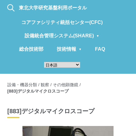
東北大学研究基盤利用ポータル
コアファシリティ統括センター(CFC)
設備統合管理システム(SHARE)
総合技術部
技術情報
FAQ
設備・機器分類
/
観察
/
その他顕微鏡
/
[883]デジタルマイクロスコープ
[883]デジタルマイクロスコープ