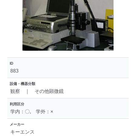
ID
883
設備・機器分類
観察 ｜ その他顕微鏡
利用区分
学内：〇, 学外：×
メーカー
キーエンス