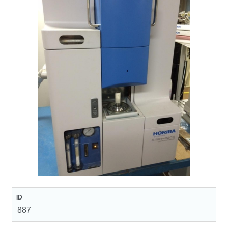
ID
887