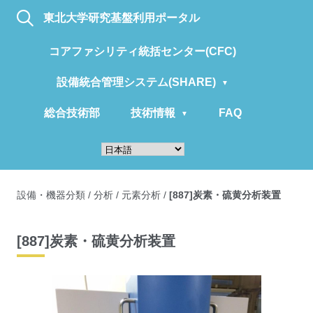
東北大学研究基盤利用ポータル
コアファシリティ統括センター(CFC)
設備統合管理システム(SHARE)
総合技術部
技術情報
FAQ
設備・機器分類
/
分析
/
元素分析
/
[887]炭素・硫黄分析装置
[887]炭素・硫黄分析装置