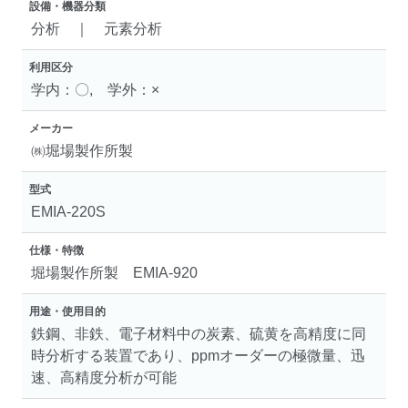
設備・機器分類
分析 ｜ 元素分析
利用区分
学内：〇, 学外：×
メーカー
㈱堀場製作所製
型式
EMIA-220S
仕様・特徴
堀場製作所製 EMIA-920
用途・使用目的
鉄鋼、非鉄、電子材料中の炭素、硫黄を高精度に同
時分析する装置であり、ppmオーダーの極微量、迅
速、高精度分析が可能