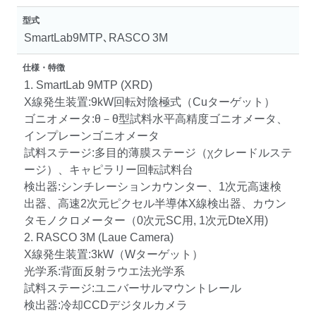
型式
SmartLab9MTP､RASCO 3M
仕様・特徴
1. SmartLab 9MTP (XRD)
X線発生装置:9kW回転対陰極式（Cuターゲット）
ゴニオメータ:θ－θ型試料水平高精度ゴニオメータ、
インプレーンゴニオメータ
試料ステージ:多目的薄膜ステージ（χクレードルステ
ージ）、キャピラリー回転試料台
検出器:シンチレーションカウンター、1次元高速検
出器、高速2次元ピクセル半導体X線検出器、カウン
タモノクロメーター（0次元SC用, 1次元DteX用)
2. RASCO 3M (Laue Camera)
X線発生装置:3kW（Wターゲット）
光学系:背面反射ラウエ法光学系
試料ステージ:ユニバーサルマウントレール
検出器:冷却CCDデジタルカメラ