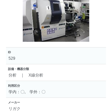
ID
529
設備・機器分類
分析 ｜ X線分析
利用区分
学内：〇, 学外：〇
メーカー
リガク