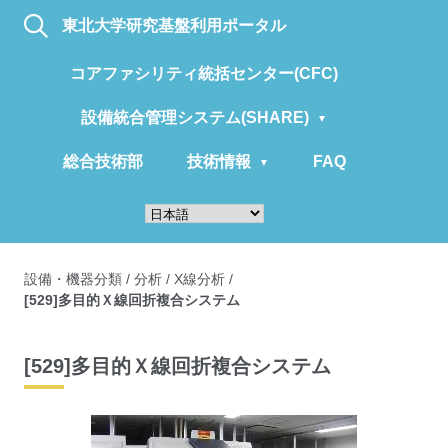
東北大学研究基盤利用ポータル
コアファシリティ統括センター(CFC)
設備統合管理システム(SHARE)
総合技術部
技術情報
FAQ
設備・機器分類
/
分析
/
X線分析
/
[529]多目的Ｘ線回折複合システム
[529]多目的Ｘ線回折複合システム