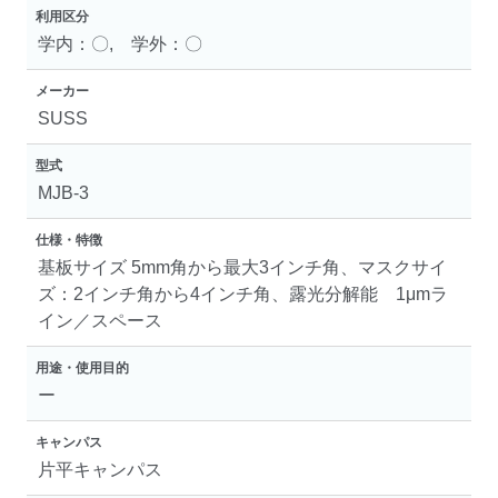
利用区分
学内：〇, 学外：〇
メーカー
SUSS
型式
MJB-3
仕様・特徴
基板サイズ 5mm角から最大3インチ角、マスクサイ
ズ：2インチ角から4インチ角、露光分解能 1μmラ
イン／スペース
用途・使用目的
ー
キャンパス
片平キャンパス