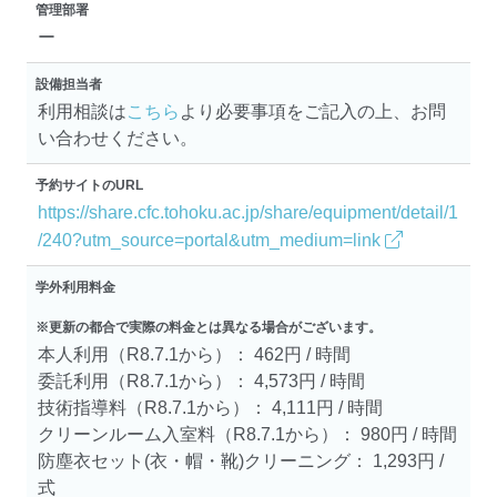
管理部署
ー
設備担当者
利用相談は
こちら
より必要事項をご記入の上、お問
い合わせください。
予約サイトのURL
https://share.cfc.tohoku.ac.jp/share/equipment/detail/1
/240?utm_source=portal&utm_medium=link
学外利用料金
※更新の都合で実際の料金とは異なる場合がございます。
本人利用（R8.7.1から）： 462円 / 時間
委託利用（R8.7.1から）： 4,573円 / 時間
技術指導料（R8.7.1から）： 4,111円 / 時間
クリーンルーム入室料（R8.7.1から）： 980円 / 時間
防塵衣セット(衣・帽・靴)クリーニング： 1,293円 /
式