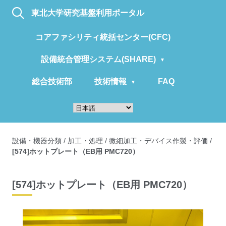
東北大学研究基盤利用ポータル
コアファシリティ統括センター(CFC)
設備統合管理システム(SHARE)
総合技術部
技術情報
FAQ
設備・機器分類
/
加工・処理
/
微細加工・デバイス作製・評価
/
[574]ホットプレート（EB用 PMC720）
[574]ホットプレート（EB用 PMC720）