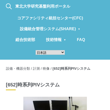
東北大学研究基盤利用ポータル
コアファシリティ統括センター(CFC)
設備統合管理システム(SHARE)
総合技術部
技術情報
FAQ
設備・機器分類
/
計測
/
映像
/
[652]時系列PIVシステム
[652]時系列PIVシステム