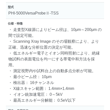
型式
PHI-5000VersaProbeⅡ-TSS
仕様・特徴
・ 走査型X線源によりビーム径は、10μm～200μm の
間で設定可能。
・ Scanning Xray Image のその場観察により、より
正確、迅速な分析位置の決定が可能。
・ 低エネルギー電子とイオン同時照射により、絶縁
物試料の表面電位を均一にする帯電中和方法を採
用。
・ 測定視野内や試料台上の自動多点分析が可能。
・ 最小ビーム径： 10μm
・ 検出器： 16チャンネル
・ X線スキャン範囲： 1.4mm×1.4mm
・ イオン銃加速電圧： 0～5kV
・ 最高エネルギー分解能： 0.5eV以下