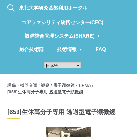
東北大学研究基盤利用ポータル
コアファシリティ統括センター(CFC)
設備統合管理システム(SHARE)
総合技術部
技術情報
FAQ
設備・機器分類
/
観察
/
電子顕微鏡・EPMA
/
[658]生体高分子専用 透過型電子顕微鏡
[658]生体高分子専用 透過型電子顕微鏡