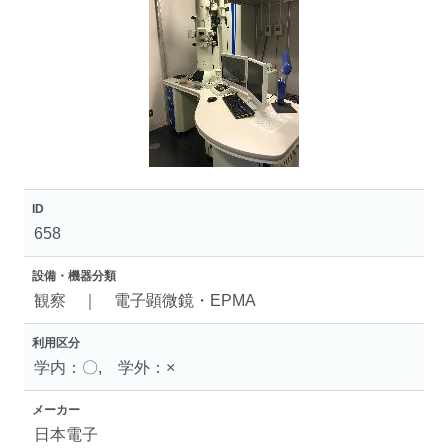
ID
658
設備・機器分類
観察 ｜ 電子顕微鏡・EPMA
利用区分
学内：〇, 学外：×
メーカー
日本電子