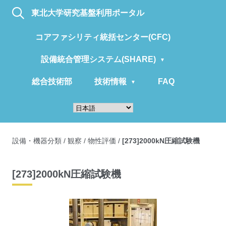
東北大学研究基盤利用ポータル
コアファシリティ統括センター(CFC)
設備統合管理システム(SHARE)
総合技術部
技術情報
FAQ
設備・機器分類
/
観察
/
物性評価
/
[273]2000kN圧縮試験機
[273]2000kN圧縮試験機