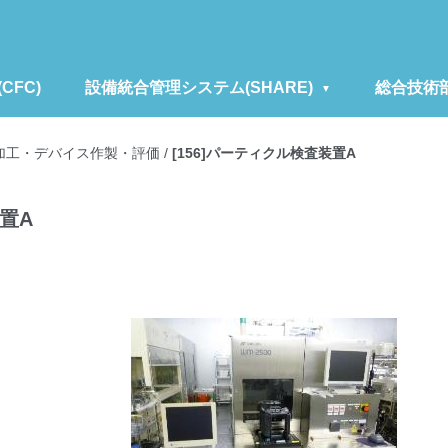
FC)
設備統合管理システム(SHARE)
総合技術
加工・デバイス作製・評価
/
[156]パーティクル検査装置A
装置A