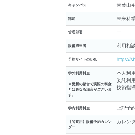
青葉山
キャンパス
未来科
部局
ー
管理部署
利用相
設備担当者
https://
予約サイトのURL
本人利用：
学外利用料金
委託利用：
※更新の都合で実際の料金
技術指導
とは異なる場合がございま
す。
上記予
学内利用料金
カレン
【閲覧用】設備予約カレン
ダー