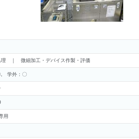
処理 ｜ 微細加工・デバイス作製・評価
, 学外：〇
ン
0
㎜専用