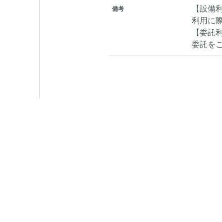
【設備
備考
利用に
【委託
委託を