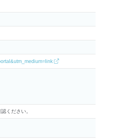
。
e=portal&utm_medium=link
確認ください。