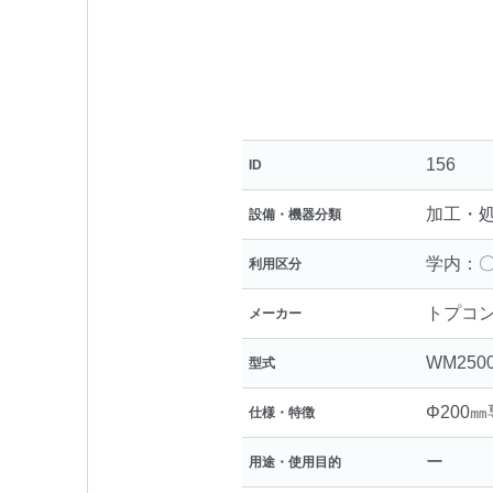
156
ID
加工・
設備・機器分類
学内：〇
利用区分
トプコ
メーカー
WM250
型式
Φ200
仕様・特徴
ー
用途・使用目的