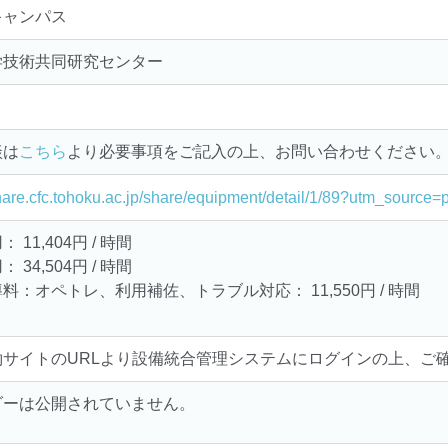
キャンパス
学技術共同研究センター
談は
こちら
より必要事項をご記入の上、お問い合わせください
share.cfc.tohoku.ac.jp/share/equipment/detail/1/89?utm_sourc
 11,404円 / 時間
 34,504円 / 時間
料：オペトレ、利用補佐、トラブル対応： 11,550円 / 時間
約サイトのURLより設備統合管理システムにログインの上、ご
ダーは公開されていません。